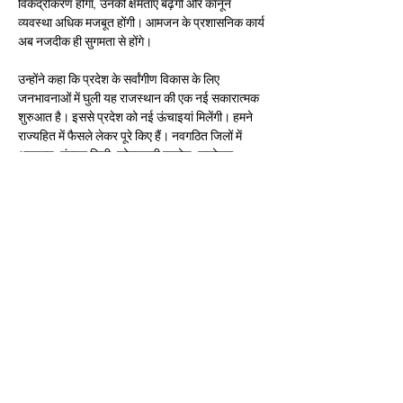
विकेंद्रीकरण होगा, उनकी क्षमताएं बढ़ेंगी और कानून 
व्यवस्था अधिक मजबूत होंगी। आमजन के प्रशासनिक कार्य 
अब नजदीक ही सुगमता से होंगे।
उन्होंने कहा कि प्रदेश के सर्वांगीण विकास के लिए 
जनभावनाओं में घुली यह राजस्थान की एक नई सकारात्मक 
शुरुआत है। इससे प्रदेश को नई ऊंचाइयां मिलेंगी। हमने 
राज्यहित में फैसले लेकर पूरे किए हैं। नवगठित जिलों में 
अनूपगढ़, गंगापुर सिटी, कोटपूतली बहरोड़, बालोतरा, 
खैरथल-तिजारा, ब्यावर, जयपुर ग्रामीण, जयपुर शहर, नीम 
का थाना, डीग, फलौदी, डीडवाना-कुचामन, जोधपुर 
ग्रामीण, जोधपुर शहर, सलूम्बर, दूदू, केकड़ी, सांचौर तथा 
शाहपुरा के साथ बांसवाड़ा, सीकर और पाली संभाग शामिल 
हैं। इस अवसर पर कृषि मंत्री लालचंद कटारिया, खाद्य एवं 
नागरिक आपूर्ति मंत्री प्रताप सिंह खाचरियावास, विधायक 
गंगा देवी, रफीक खान, गोपाल मीणा, अमीन कागजी व आलोक 
बेनीवाल, मुख्य सचिव उषा शर्मा, अतिरिक्त मुख्य सचिव 
राजस्व अपर्णा अरोड़ा तथा वीसी के जरिए प्रदेश के सभी 
नवसृजित जिलों से प्रभारी मंत्री, विधायक, जनप्रतिनिधि, 
Previous
Next
प्रशासनिक अधिकारी और आमजन जुड़े।