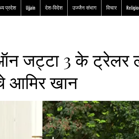
्य प्रदेश
Ujjain
देश-विदेश
उज्जैन संभाग
विचार
Religio
ऑन जट्टा 3 के ट्रेलर 
हुँचे आमिर खान