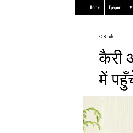
Home
Epaper
मध
< Back
कैरी 
में प