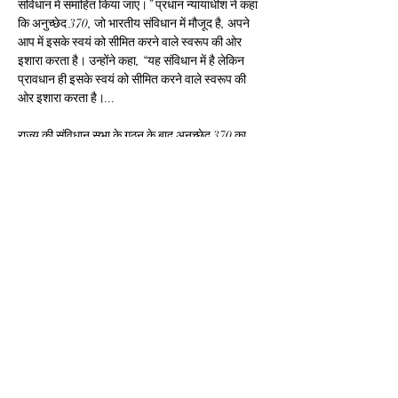
संविधान में समाहित किया जाए।’’ प्रधान न्यायाधीश ने कहा 
कि अनुच्छेद 370, जो भारतीय संविधान में मौजूद है, अपने 
आप में इसके स्वयं को सीमित करने वाले स्वरूप की ओर 
इशारा करता है। उन्होंने कहा, ‘‘यह संविधान में है लेकिन 
प्रावधान ही इसके स्वयं को सीमित करने वाले स्वरूप की 
ओर इशारा करता है।...
राज्य की संविधान सभा के गठन के बाद अनुच्छेद 370 का 
संचालन समाप्त हो जाएगा...इस बात के पर्याप्त मूलभूत सबूत 
हैं कि अनुच्छेद 370 का एक स्वयं को सीमित करने वाला 
स्वरूप है।’’ हालांकि, पीठ ने स्पष्ट किया कि वह यह नहीं कह 
रही है कि जम्मू कश्मीर के संबंध में भारतीय संविधान के 
प्रावधानों को लागू करने के लिए जारी किए गए सभी संविधान 
संशोधन आदेश असंवैधानिक हैं। शंकरनारायणन ने तर्क दिया 
कि जम्मू कश्मीर के संविधान में नाममात्र परिवर्तनों के साथ 
लगभग वे सभी प्रावधान हैं जो भारतीय संविधान में हैं। पीठ ने 
कहा, ‘‘क्या इसका मतलब यह है कि जम्मू कश्मीर राज्य की 
संविधान सभा द्वारा कही गई कोई भी बात देश को बांध देगी या 
यहां की संसद या कार्यपालिका को बांध देगी? इसे 1957 के 
बाद हमारे संविधान में परिलक्षित एक बाध्यकारी व्यवस्था में 
शामिल किया जाना था जो कभी नहीं किया गया।’’ शीर्ष 
अदालत ने याचिकाकर्ताओं की ओर से वरिष्ठ अधिवक्ता 