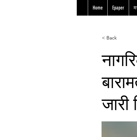
Home
Epaper
मध
< Back
नागरि
बारामत
जारी