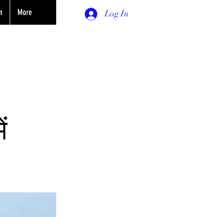
n
More
Log In
ं