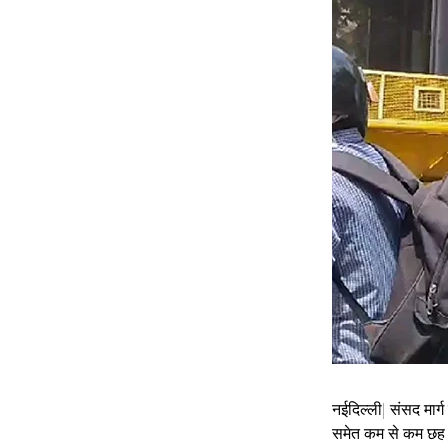
नईदिल्ली| संसद मार्
समेत कम से कम छह ल