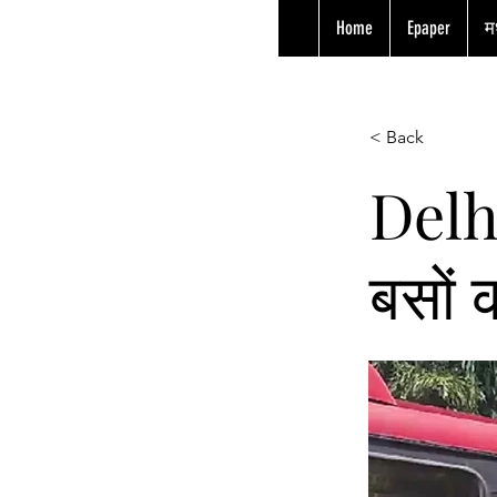
Home
Epaper
मध
< Back
Delhi
बसों 