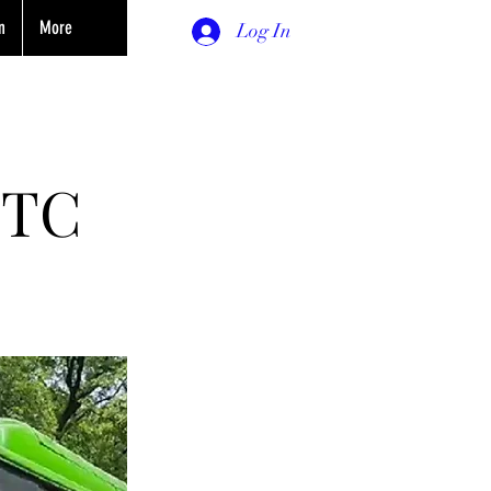
n
More
Log In
 DTC