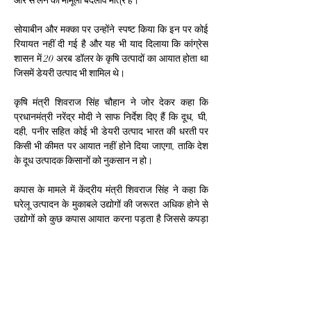
और से लेने का मामूली बदलाव मात्र है।
सोयाबीन और मक्का पर उन्होंने स्पष्ट किया कि इन पर कोई 
रियायत नहीं दी गई है और यह भी याद दिलाया कि कांग्रेस 
शासन में 20 अरब डॉलर के कृषि उत्पादों का आयात होता था 
जिसमें डेयरी उत्पाद भी शामिल थे।
कृषि मंत्री शिवराज सिंह चौहान ने जोर देकर कहा कि 
प्रधानमंत्री नरेंद्र मोदी ने साफ निर्देश दिए हैं कि दूध, घी, 
दही, पनीर सहित कोई भी डेयरी उत्पाद भारत की धरती पर 
किसी भी कीमत पर आयात नहीं होने दिया जाएगा, ताकि देश 
के दूध उत्पादक किसानों को नुकसान न हो।
कपास के मामले में केंद्रीय मंत्री शिवराज सिंह ने कहा कि 
घरेलू उत्पादन के मुकाबले उद्योगों की जरूरत अधिक होने से 
उद्योगों को कुछ कपास आयात करना पड़ता है जिससे कपड़ा 
उद्योग चल सके, रोजगार बढ़े और निर्यात बढ़े। उन्होंने बताया 
कि भारत का टेक्सटाइल निर्यात विभिन्न उत्पादों को मिलाकर 
लगभग 4 लाख करोड़ रुपये का है जिसे 45 लाख करोड़ रुपये 
तक पहुंचाने की क्षमता है और इसके फलस्वरूप अंततः लाभ 
किसानों और ग्रामीण अर्थव्यवस्था को ही मिलेगा।