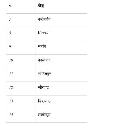
6
दीफू
7
करीमगंज
8
सिलचर
9
नागांव
10
काजीरंगा
11
सोनितपुर
12
जोरहाट
13
डिब्रूगढ़
14
लखीमपुर