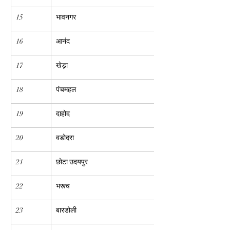
15
भावनगर
16
आनंद
17
खेड़ा
18
पंचमहल
19
दाहोद
20
वडोदरा
21
छोटा उदयपुर
22
भरूच
23
बारडोली