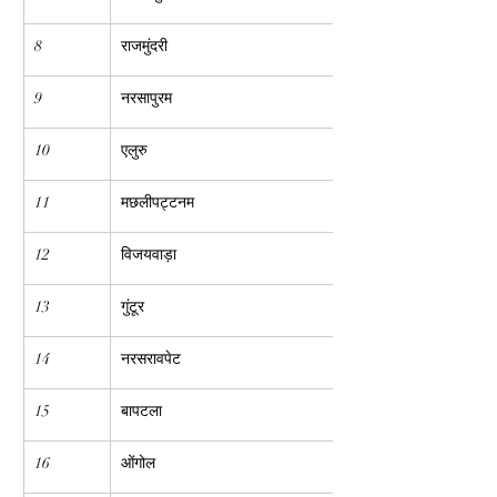
8
राजमुंदरी
9
नरसापुरम
10
एलुरु
11
मछलीपट्टनम
12
विजयवाड़ा
13
गुंटूर
14
नरसरावपेट
15
बापटला
16
ओंगोल