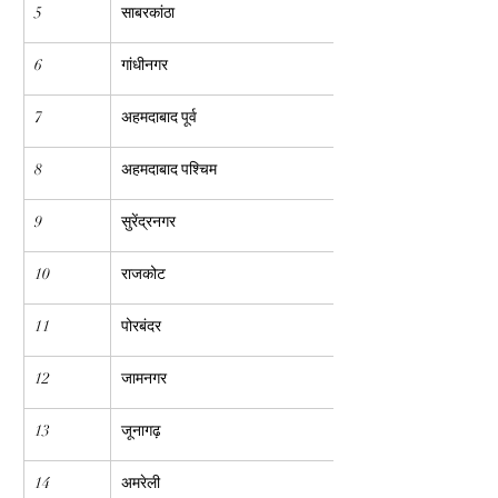
5
साबरकांठा
6
गांधीनगर
7
अहमदाबाद पूर्व
8
अहमदाबाद पश्चिम
9
सुरेंद्रनगर
10
राजकोट
11
पोरबंदर
12
जामनगर
13
जूनागढ़
14
अमरेली