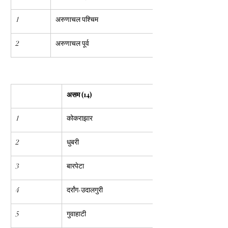
1
अरुणाचल पश्चिम
2
अरुणाचल पूर्व
असम (14)
1
कोकराझार
2
धुबरी
3
बारपेटा
4
दर्रांग-उदालगुरी
5
गुवाहाटी