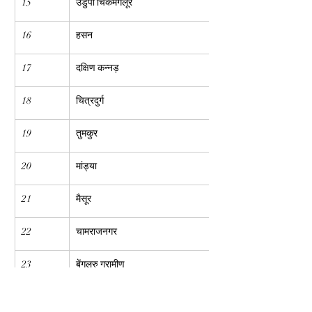
15
उडुपी चिकमंगलूर
16
हसन
17
दक्षिण कन्नड़
18
चित्रदुर्ग
19
तुमकुर
20
मांड्या
21
मैसूर
22
चामराजनगर
23
बेंगलुरु ग्रामीण
24
बेंगलुरु उत्तर