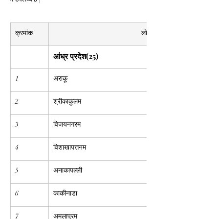
क्रमांक
लोकसभा
आंध्र प्रदेश(25)
1
अराकू
2
श्रीकाकुलम
3
विजयनगरम
4
विशाखापत्तनम
5
अनाकापल्ली
6
काकीनाडा
7
अमलापुरम