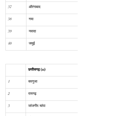
37
औरंगाबाद
38
गया
39
नवादा
40
जमुई
छत्तीसगढ़ (11)
1
सरगुजा
2
रायगढ़
3
जांजगीर-चांपा