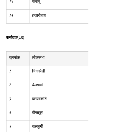
13
पलामू
14
हज़ारीबाग़
कर्नाटक(28)
क्रमांक
लोकसभा
1
चिक्कोडी
2
बेलगावी
3
बागलाकोटे
4
बीजापुर
5
कलबुर्गी