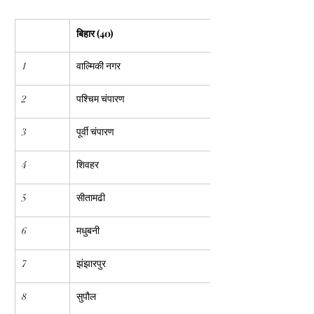
बिहार (40)
1
वाल्मिकी नगर
2
पश्चिम चंपारण
3
पूर्वी चंपारण
4
शिवहर
5
सीतामढी
6
मधुबनी
7
झंझारपुर
8
सुपौल