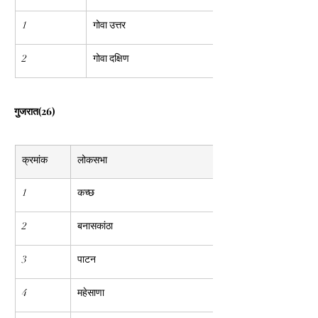
1
गोवा उत्तर
2
गोवा दक्षिण
गुजरात(26)
क्रमांक
लोकसभा
1
कच्छ
2
बनासकांठा
3
पाटन
4
महेसाणा