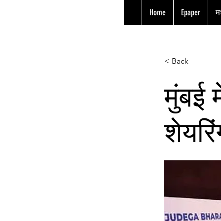
Home
Epaper
मध
< Back
मुंबई
शेयरि