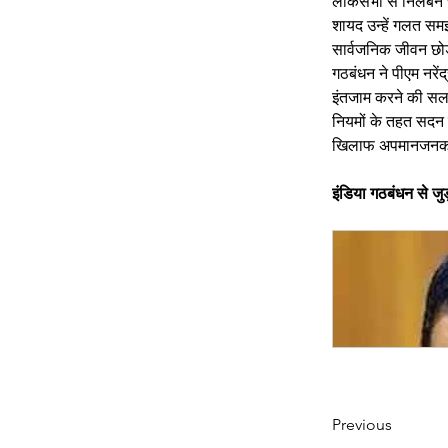
लोकसभा से निलंबन रद
शायद उन्हें गलत समझ
सार्वजनिक जीवन छोडऩे
गठबंधन ने पीएम नरेंद
इंतजाम करने की सला
नियमों के तहत सदन म
खिलाफ अपमानजनक शब्द
इंडिया गठबंधन से जुड़
Previous