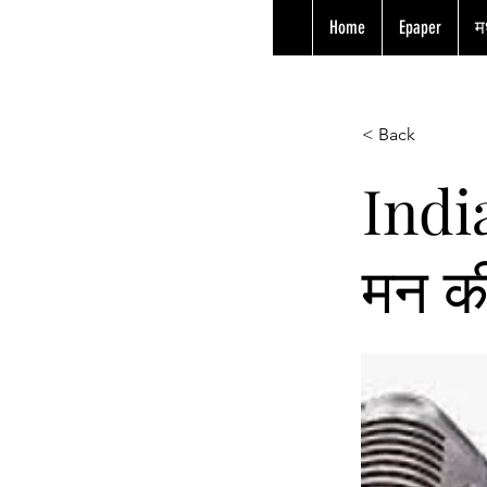
Home
Epaper
मध
< Back
India
मन क