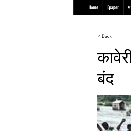
Home
Epaper
मध
< Back
कावेर
बंद