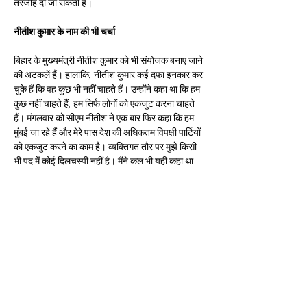
तरजीह दी जा सकती है।
नीतीश कुमार के नाम की भी चर्चा
बिहार के मुख्यमंत्री नीतीश कुमार को भी संयोजक बनाए जाने 
की अटकलें हैं। हालांकि, नीतीश कुमार कई दफा इनकार कर 
चुके हैं कि वह कुछ भी नहीं चाहते हैं। उन्होंने कहा था कि हम 
कुछ नहीं चाहते हैं, हम सिर्फ लोगों को एकजुट करना चाहते 
हैं। मंगलवार को सीएम नीतीश ने एक बार फिर कहा कि हम 
मुंबई जा रहे हैं और मेरे पास देश की अधिकतम विपक्षी पार्टियों 
को एकजुट करने का काम है। व्यक्तिगत तौर पर मुझे किसी 
भी पद में कोई दिलचस्पी नहीं है। मैंने कल भी यही कहा था 
और आज भी यही दोहरा रहा हूं। इसी के साथ बिहार के सीएम 
ने दावा किया कि देश में लोकसभा चुनाव कभी भी हो सकता 
है।
मुंबई में इंडिया-एनडीए की मीटिंग एक ही दिन
लोकसभा चुनाव 2024 में भाजपा को सत्ता से बाहर करने के 
लिए विपक्षी गठबंधन इंडिया की तीसरी बैठक 31 अगस्त और 
पहली सितंबर को मुंबई के ग्रैंड हयात होटल में होने वाली है। 
इस बीच एनडीए की महाराष्ट्र यूनिट ने भी इसी दिन यानी 