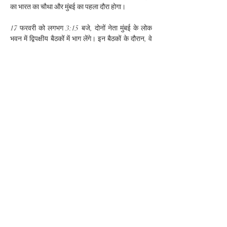
का भारत का चौथा और मुंबई का पहला दौरा होगा।
17 फरवरी को लगभग 3:15 बजे, दोनों नेता मुंबई के लोक 
भवन में द्विपक्षीय बैठकों में भाग लेंगे। इन बैठकों के दौरान, वे 
भारत-फ्रांस रणनीतिक साझेदारी में हुई प्रगति की समीक्षा 
करेंगे। उनकी चर्चा रणनीतिक साझेदारी को मजबूत बनाने 
और इसे नए तथा उभरते क्षेत्रों में और विस्तारित करने पर 
केंद्रित होगी। प्रधानमंत्री मोदी और राष्ट्रपति मैक्रों 
क्षेत्रीय और वैश्विक महत्व के मुद्दों पर भी विचार साझा करेंगे।
लगभग शाम 5:15 बजे, दोनों नेता भारत–फ्रांस नवाचार वर्ष 
2026 का उद्घाटन करेंगे और दोनों देशों के व्यवसायिक 
नेताओं, स्टार्ट-अप, शोधकर्ताओं और अन्य नवोन्मेषकों के एक 
Previous
Next
सम्मेलन को संबोधित करेंगे।
FOLLOW US