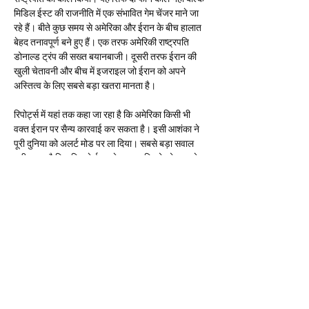
मिडिल ईस्ट की राजनीति में एक संभावित गेम चेंजर माने जा 
रहे हैं। बीते कुछ समय से अमेरिका और ईरान के बीच हालात 
बेहद तनावपूर्ण बने हुए हैं। एक तरफ अमेरिकी राष्ट्रपति 
डोनाल्ड ट्रंप की सख्त बयानबाजी। दूसरी तरफ ईरान की 
खुली चेतावनी और बीच में इजराइल जो ईरान को अपने 
अस्तित्व के लिए सबसे बड़ा खतरा मानता है।
रिपोर्ट्स में यहां तक कहा जा रहा है कि अमेरिका किसी भी 
वक्त ईरान पर सैन्य कारवाई कर सकता है। इसी आशंका ने 
पूरी दुनिया को अलर्ट मोड पर ला दिया। सबसे बड़ा सवाल 
यही उठता है कि पुतिन ने ईरान के राष्ट्रपति को फोन करने 
से पहले इजराइल के पीएम नेतन्या से क्या बात की? दरअसल 
क्रेमल के बयान के मुताबिक पुतिन ने पुतिन ने नितन्याहू से 
ईरान संकट पर विस्तार से चर्चा की। क्षेत्रीय सुरक्षा और 
स्थिरता पर जोर दिया और सबसे अहम बात सैन्य टकराव से 
बचने की अपील की। यहीं से संकेत मिलते हैं कि रूस सीधे 
तौर पर मध्यस्थ की भूमिका निभाने की तैयारी में है। रूस ने 
साफ शब्दों में कहा कि वह ईरान और इजराइल और अप्रत्यक्ष 
रूप से अमेरिका के बीच संवाद और सुलह की कोशिशों को 
आगे बढ़ाने के लिए तैयार है। पुतिन का मानना है कि अगर इस 
टकराव ने सैन्य रूप ले लिया तो इसका असर सिर्फ मिडिल 