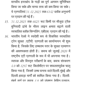
मानवीय हस्तक्षेप के गाड़ी का पूर्ण आगमन सुनिश्चित 
किया जा सके और मानव तत्व को कम किया जा सके। 
ये प्रणालियां 31.12.2025 तक 6142 ब्लॉक अनुभागों 
पर प्रदान की गई हैं।
31.12.2025 तक 6625 रूट किमी पर मौजूदा ट्रैक 
बुनियादी ढांचे के भीतर लाइन क्षमता बढ़ाने वाली 
स्वचालित ब्लॉक सिग्नलिंग (एबीएस) प्रदान की गई है।
भारतीय रेलवे ने स्वदेशी रूप से विकसित स्वचालित 
ट्रेन सुरक्षा (एटीपी) प्रणाली का कार्यान्वयन भी शुरू 
किया है, जिसके लिए उच्चतम स्तर के सुरक्षा प्रमाणन 
की आवश्यकता होती है। कवच को जुलाई 2020 में 
राष्ट्रीय एटी प्रणाली के रूप में भी अपनाया गया है। 
व्यापक और विस्तृत परीक्षणों के बाद, कवच संस्करण 
4.0 को 1297 रूट किलोमीटर पर सफलतापूर्वक चालू 
किया गया है, जिसमें उच्च घनत्व वाले दिल्ली-मुंबई और 
दिल्ली-हावड़ा मार्गों को शामिल किया गया है। दिल्ली-
मुंबई मार्ग पर कवच 4.0 को जंक्शन केबिन-पलवल-
मथुरा-नागदा खंड (667 आरकेएम) और अहमदाबाद-
वडोदरा-विरार खंड (432 आरकेएम) और दिल्ली-हावड़ा 
मार्ग पर गया-सरमाटन (93 आरकेएम) और बर्धमान-
हावड़ा खंड (105 आरकेएम) पर चालू किया गया है।