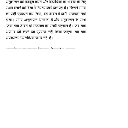
अनुशासन को मजबूत करने और विद्यार्थियों को भविष्य के लिए 
सक्षम बनाने की दिशा में निरंतर कार्य कर रहा है। जिसने समय 
का सही प्रबंधन कर लिया, वह जीवन में कभी असफल नहीं 
होता। समय अनुशासन सिखाता है और अनुशासन के साथ 
जिया गया जीवन ही सफलता की सच्ची पहचान है। जब तक 
असंभव को करने का प्रयास नहीं किया जाएगा, तब तक 
असाधारण उपलब्धियां संभव नहीं हैं।
शासकीय सुभाष उत्‍कृष्‍ट विद्यालय भोपाल में हुआ राज्य 
स्तरीय कार्यक्रम
परीक्षा पे चर्चा कार्यक्रम का भोपाल के शासकीय सुभाष 
उत्‍कृष्‍ट विद्यालय में राज्‍य स्‍तरीय कार्यक्रम हुआ। यहां पर 
स्‍कूल शिक्षा विभाग के सचिव डॉ. संजय गोयल ने विशिष्‍ट 
जनों, वरिष्‍ठ अधिकारी, अभिभावक और विद्यार्थियों के साथ 
सजीव प्रसारण में सहभागिता की। संचालक लोक शिक्षण 
केके द्व‍िवेदी सहि‍त कार्यक्रम के नोडल अधिकारी संयुक्‍त 
संचालक एच.एन. नेमा भी उपस्थित रहे।
प्रदेश में राज्य शैक्षिक अनुसंधान, प्रशिक्षण परिषद 
(SCERTS), सभी जिला शैक्षिक प्रशिक्षण संस्थानों 
(DIETS) और प्रदेश के सभी शासकीय, अशासकीय एवं 