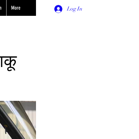
n
More
Log In
ाकू