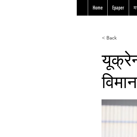
Home
Epaper
मध
< Back
यूक्र
विमान