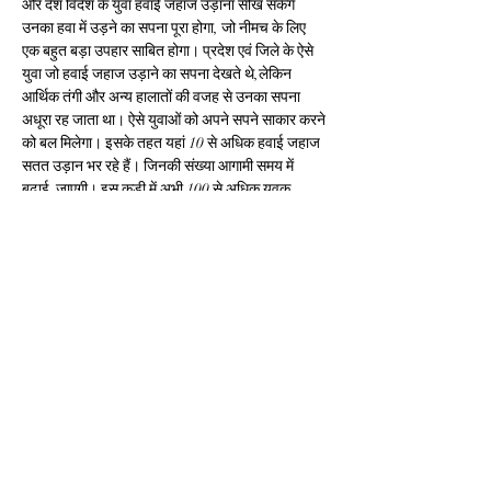
और देश विदेश के युवा हवाई जहाज उड़ाना सीख सकेंगे 
उनका हवा में उड़ने का सपना पूरा होगा, जो नीमच के लिए 
एक बहुत बड़ा उपहार साबित होगा। प्रदेश एवं जिले के ऐसे 
युवा जो हवाई जहाज उड़ाने का सपना देखते थे,लेकिन 
आर्थिक तंगी और अन्य हालातों की वजह से उनका सपना 
अधूरा रह जाता था। ऐसे युवाओं को अपने सपने साकार करने 
को बल मिलेगा। इसके तहत यहां 10 से अधिक हवाई जहाज 
सतत उड़ान भर रहे हैं। जिनकी संख्या आगामी समय में 
बढ़ाई  जाएगी। इस कड़ी में अभी 100 से अधिक युवक 
युवतियां यहां स्थित हॉस्टल में रह अपनी पायलट ट्रेनिंग शुरू 
कर चुके हैं।विधायक दिलीपसिंह परिहार ने इसे नीमच जिले 
की एक बड़ी सौगात निरूपित करते हुए मध्य प्रदेश के 
मुख्यमंत्री शिवराज सिंह चौहान एवं भारत सरकार के विमानन 
मंत्री ज्योतिरादित्य सिंधिया को धन्यवाद दिया। उन्होंने कहा 
कि मेरे आग्रह को दोनों नेताओं ने  स्वीकार कर नीमच को यह 
महत्वपूर्ण एवं महती सौगात दी है। यहां पायलट ट्रेनिंग सेंटर 
नीमच एवं क्षेत्र के युवाओं के लिए आगे बढ़ने में महत्वपूर्ण 
भूमिका निभाएगा।