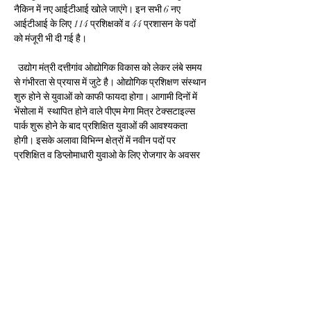
नैकिन में नए आईटीआई खोले जाएंगे। इन सभी 6 नए 
आईटीआई के लिए 114 प्रशिक्षकों व 44 प्रशासन के पदों 
को मंजूरी भी दी गई है।
  उद्योग मंत्री दत्तीगांव ओद्योगिक विकास को लेकर लंबे समय 
से गंभीरता से प्रयास में जुटे है। ओद्योगिक प्रशिक्षण संस्थान 
शुरु होने से युवाओं को काफी फायदा होगा। आगामी दिनों में 
भेंसोला में  स्थापित होने वाले पीएम मेगा मित्र टेक्सटाइल्स 
पार्क शुरू होने के बाद प्रशिक्षित युवाओं की आवश्यकता 
होगी। इसके अलावा विभिन्न क्षेत्रों में नवीन पदों पर 
प्रशिक्षित व डिप्लोमाधारी युवाओ के लिए रोजगार के अवसर 
सृजित ह्यो रहे है। यहां आईटीआई शुरू करने के साथ ही 
नियमित पदों की भी स्वीकृति मिल गई है।
चर्चा में उद्योग मंत्री दत्तीगांव ने बताया कि शिक्षण संस्थान के 
निर्माण से युवा शक्ति को लाभ मिलेगा। तिलगारा में आईटीआईं 
शुरू होने से क्षेत्र के युवाओं को तकनीकी शिक्षा के साथ साथ 
रोजगार के अवसर मिलेंगे। हमारे क्षेत्र में सोया प्लांट, कपड़े 
का कारखाना समेत मित्रा पार्क स्थापित होने जा रहा है। देश 
की कई बड़ी कंपनियां यहां निवेश करने आ रही है। ऐसे में 
प्रशिक्षित युवाओं की जरूरत लगेगी। आईटीआई शुरु होने से 