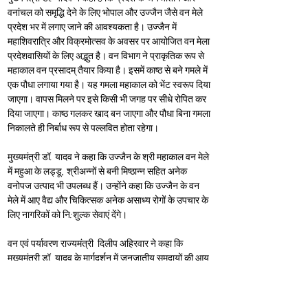
वनांचल को समृद्धि देने के लिए भोपाल और उज्जैन जैसे वन मेले 
प्रदेश भर में लगाए जाने की आवश्यकता है। उज्जैन में 
महाशिवरात्रि और विक्रमोत्सव के अवसर पर आयोजित वन मेला 
प्रदेशवासियों के लिए अद्भुत है। वन विभाग ने प्राकृतिक रूप से 
महाकाल वन प्रसादम् तैयार किया है। इसमें काष्ठ से बने गमले में 
एक पौधा लगाया गया है। यह गमला महाकाल को भेंट स्वरूप दिया 
जाएगा। वापस मिलने पर इसे किसी भी जगह पर सीधे रोपित कर 
दिया जाएगा। काष्ठ गलकर खाद बन जाएगा और पौधा बिना गमला 
निकालते ही निर्बाध रूप से पल्लवित होता रहेगा।
मुख्यमंत्री डॉ. यादव ने कहा कि उज्जैन के श्री महाकाल वन मेले 
में महुआ के लड्डू, श्रीअन्नों से बनी मिष्ठान्न सहित अनेक 
वनोपज उत्पाद भी उपलब्ध हैं। उन्होंने कहा कि उज्जैन के वन 
मेले में आए वैद्य और चिकित्सक अनेक असाध्य रोगों के उपचार के 
लिए नागरिकों को नि:शुल्क सेवाएं देंगे।
वन एवं पर्यावरण राज्यमंत्री  दिलीप अहिरवार ने कहा कि 
मुख्यमंत्री डॉ. यादव के मार्गदर्शन में जनजातीय समुदायों की आय 
बढ़ाने के लिए वन विभाग लगातार काम कर रहा है। उज्जैन की 
धरती पर आयोजित यह वन मेला निश्चित रूप से भोपाल वन मेले 
की तरह सफलता के नए कीर्तिमान स्थापित करेगा। यहां विभिन्न 