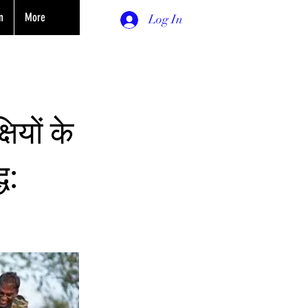
n
More
Log In
षियों के
ध: