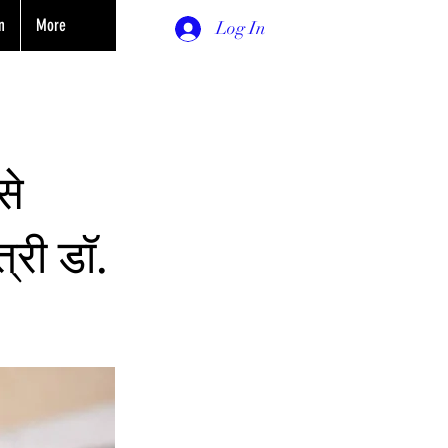
n
More
Log In
से
्री डॉ.