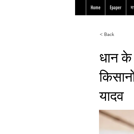
Home
Epaper
मध
< Back
धान के न
किसानों
यादव