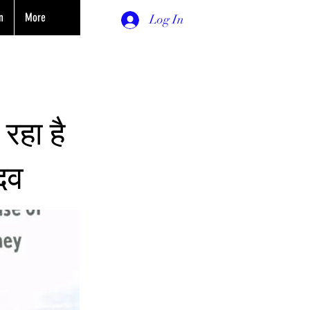
n
More
Log In
रहा है
ादव