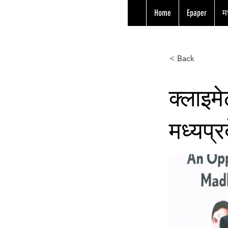
Home
Epaper
मध
< Back
क्लाइमे
मध्यप्र