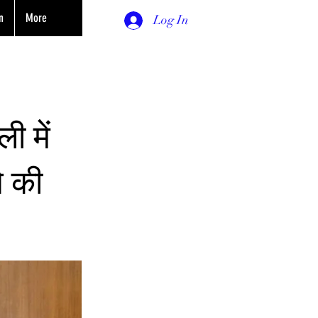
n
More
Log In
ी में
से की