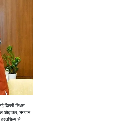
 नई दिल्ली स्थित 
और शॉल ओढ़ाकर, भगवान 
 हस्तशिल्प से 