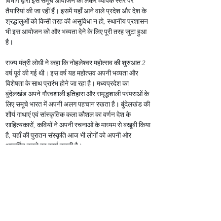
विभाग द्वारा इस समूचे आयोजन को लेकर व्यापक स्तर पर 
तैयारियां की जा रहीं हैं। इसमें यहाँ आने वाले प्रदेश और देश के 
श्रद्धालुओं को किसी तरह की असुविधा न हो, स्थानीय प्रशासन 
भी इस आयोजन को और भव्यता देने के लिए पूरी तरह जुटा हुआ 
है।
राज्य मंत्री लोधी ने कहा कि नोहलेश्वर महोत्सव की शुरुआत 2 
वर्ष पूर्व की गई थी। इस वर्ष यह महोत्सव अपनी भव्यता और 
विशेषता के साथ प्रारंभ होने जा रहा है। मध्यप्रदेश का 
बुंदेलखंड अपने गौरवशाली इतिहास और समृद्धशाली परंपराओं के 
लिए समूचे भारत में अपनी अलग पहचान रखता है। बुंदेलखंड की 
शौर्य गाथाएं एवं सांस्कृतिक कला कौशल का वर्णन देश के 
साहित्यकारों, कवियों ने अपनी रचनाओं के माध्यम से बखूबी किया 
है, यहाँ की पुरातन संस्कृति आज भी लोगों को अपनी ओर 
आकर्षित करने का कार्य करती है।
राज्य मंत्री लोधी ने कहा कि हमारा प्रयास है कि नोहलेश्वर 
महोत्सव के माध्यम से प्रदेश और देश में बुंदेलखंड की विशेष 
पहचान बने। राज्य मंत्री लोधी ने प्रदेश की जनता से इस 
आयोजन में शामिल होकर बुंदेलखंड की कला संस्कृति से रूबरू 
होने का आह्वान किया है। उन्होंने कहा कि यह आयोजन आपकी 
आस्था के साथ ही समूचे परिवार के साथ मनोरंजन का केंद्र भी 