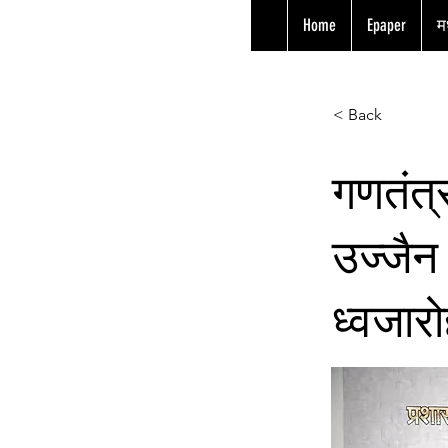
Home
Epaper
मध
< Back
गणतंत्
उज्जैन 
ध्वजार