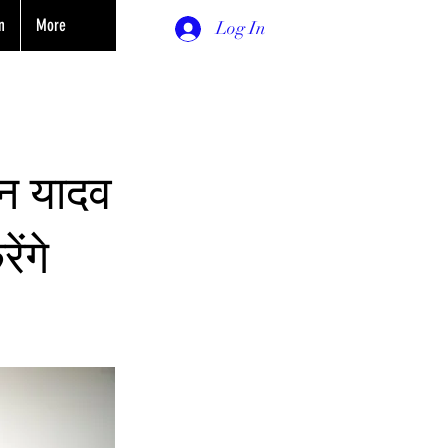
n
More
Log In
हन यादव
ेंगे