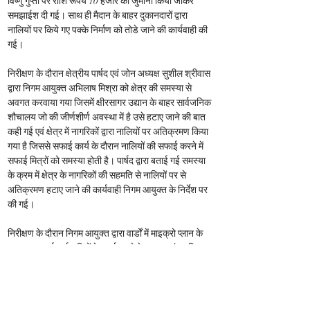
विष्णु गुप्ता पर राशि रूपये 10 हजार का जुर्माना किया जाकर 
समझाईश दी गई। साथ ही मैदान के बाहर दुकानदारों द्वारा 
नालियों पर किये गए पक्के निर्माण को तोडे जाने की कार्यवाही की 
गई।
निरीक्षण के दौरान क्षेत्रीय पार्षद एवं जोन अध्यक्ष सुशील श्रीवास 
द्वारा निगम आयुक्त अभिलाष मिश्रा को क्षेत्र की समस्या से 
अवगत करवाया गया जिसमें क्षीरसागर उद्यान के बाहर सार्वजनिक 
शौचालय जो की जीर्णशीर्ण अवस्था में है उसे हटाए जाने की बात 
कही गई एवं क्षेत्र में नागरिकों द्वारा नालियों पर अतिक्रमण किया 
गया है जिससे सफाई कार्य के दौरान नालियों की सफाई करने में 
सफाई मित्रों को समस्या होती है। पार्षद द्वारा बताई गई समस्या 
के क्रम में क्षेत्र के नागरिकों की सहमति से नालियों पर से 
अतिक्रमण हटाए जाने की कार्यवाही निगम आयुक्त के निर्देश पर 
की गई।
निरीक्षण के दौरान निगम आयुक्त द्वारा वार्डों में माइक्रो प्लान के 
अनुसार सफाई कर्मचारियों के कार्य करने के स्थान एवं उपस्थित 
की जानकारी ली गई आपके द्वारा निर्देशित किया गया कि जहां पर 
भी सार्वजनिक एवं सुलभ शौचालय हैं उनकी नियमित रूप से साफ 
सफाई की जाए, इसी के साथ क्षीरसागर उद्यान में विशेष सफाई 
अभियान चलाया जाए ताकि यहां आने वाले नागरिकों को किसी 