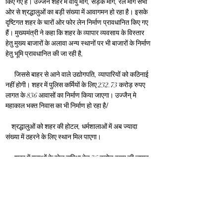
किए गए हैं। उज्जैन शहर में वायु मार्ग, सड़क मार्ग, रेल मार्ग सभी 
ओर से श्रद्धालुओं का बड़ी संख्या में आवागमन हो रहा है। इसके 
दृष्टिगत शहर के चारों ओर फोर लेन निर्माण प्रावधानित किए गए 
हैं। मुख्यमंत्री ने कहा कि शहर के व्यापार व्यवसाय के विस्तार 
हेतु मुख्य बाजारों के अलावा अन्य स्थानों पर भी बाजारों के निर्माण 
हेतु भूमि प्रावधानित की जा रही है,
      जिससे बाहर से आने वाले उद्योगपति, व्यापारियों को कठिनाई 
नहीं होगी। शहर में पुलिस कर्मियों के लिए 232.73 करोड़ रुपए 
लागत के 836 आवासों का निर्माण किया जाएगा। उज्जैन् मे 
महाकाल भक्त निवास का भी निर्माण हो रहा हैl
    श्रद्धालुओं को शहर की होटल, धर्मशालाओं में अब ज्यादा 
संख्या में ठहरने के लिए स्थान मिल पाएगा।
      शहर में युवाओं के खेल सुविधा हेतु 36 करोड़ रुपए की लागत 
से स्पोर्ट्स कॉम्प्लेक्स की सुविधा प्रावधानित की गई है।
 हरी फाटक ब्रिज के पास 93 करोड रुपए लागत से अंडरपास 
बनाया जा रहा है जिससे महाकाल मंदिर तक सीधे पहुंचा जा 
सकेगा। शहर के चौमुखी विकास के अंतर्गत स्विमिंग पूल निर्मित 
हो रहे हैं। मंडी के सामने कॉम्प्लेक्स बनाया जा रहा है। अब 