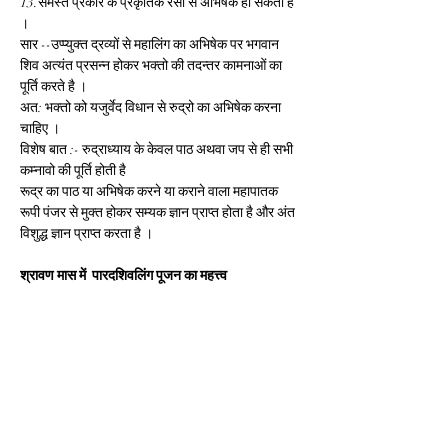
13.समस्त प्रकार के प्रकृतिक रसो से अभिषेक हो सकता है 
।
सार --उप्प्युक्त द्रव्यों से महालिंग का अभिषेक पर भगवान 
शिव अत्यंत प्रसन्न होकर भक्तो की तदन्तर कामनाओं का 
पूर्ति करते है ।
अत: भक्तो को यजुर्वेद विधान से रुद्रो का अभिषेक करना 
चाहिए ।
विशेष बात :- रुद्राध्याय के केवल पाठ अथवा जप से ही सभी 
कम्नावो की पूर्ति होती है
रूद्र का पाठ या अभिषेक करने या कराने वाला महापातक 
रूपी पंजर से मुक्त होकर सम्यक ज्ञान प्राप्त होता है और अंत 
विशुद्ध ज्ञान प्राप्त करता है ।
श्रावण मास में  पारदशिवलिंग पूजन का महत्त्व
वैदिक रीतियों में, पूजन विधि में, समस्त मनोकामनाओं की पूर्ति 
में पारद से बने शिवलिंग एवं अन्य आकृतियों का विशेष महत्त्व 
होता है। पारद जिसे अंग्रेजी में एलम (Alum) भी कहते हैं , 
एक तरल पदार्थ होता है और इसे ठोस रूप में लाने के लिए 
विभिन्न अन्य धातुओं जैसे कि स्वर्ण, रजत, ताम्र सहित 
विभिन्न जड़ी-बूटियों का प्रयोग किया जाता है। इसे बहुत 
उच्च तापमान पर पिघला कर स्वर्ण और ताम्र के साथ मिला 