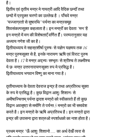
है।
द्वितीय एवं तृतीय मन्त्र मे गायत्री आदि वैदिक छन्दोँ तथा 
छन्दो में प्रयुक्त चरणो का उल्लेख है । पाँचवे मन्त्र 
"यज्जाग्रतो से सुषारथि" पर्यन्त का मन्त्रसमूह 
शिवसंकल्पसूक्त कहलाता है। इन मन्त्रोँ का देवता "मन"है 
इन मन्त्रो में मन की विशेषताएँ वर्णित हैँ। परम्परानुसार यह 
अध्याय गणेश जी का है।
द्वितीयाध्याय मे सहस्रशीर्षा पुरुषः से यज्ञेन यज्ञमय तक 16 
मन्त्र पुरुषसूक्त से है, इनके नारायण ऋषि एवं विराट पुरुष 
देवता है। 17 वे मन्त्र अद्भ्यः सम्भृतः से श्रीश्च ते लक्ष्मीश्च 
ये छः मन्त्र उत्तरनारायणसूक्त रुप मे प्रसिद्ध है।
द्वितीयाध्याय भगवान विष्णु का माना गया है।
तृतीयाध्याय के देवता देवराज इन्द्र है तथा अप्रतिरथ सूक्त 
के रुप मे प्रसिद्ध है। कुछ विद्वान आशुः शिशानः से 
अमीषाज्चित्तम् पर्यन्त द्वादश मन्त्रो को स्वीकारते हैं तो कुछ 
विद्वान अवसृष्टा से मर्माणि ते पर्यन्त 5 मन्त्रो का भी समावेश 
करते है। इन मन्त्रो के ऋषि अप्रतिरथ है। इन मन्त्रो द्वारा 
इन्द्र की उपासना द्वारा शत्रुओ स्पर्शाधको का नाश होता है।
प्रथम मन्त्र "ऊँ आशुः शिशानो .... का अर्थ देखेँ त्वरा से 