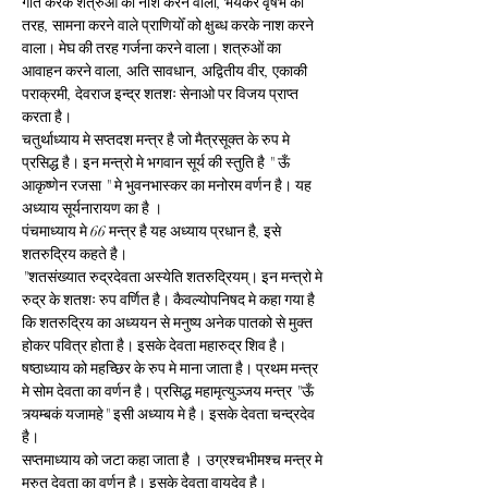
गति करके शत्रुओ का नाश करने वाला, भयंकर वृषभ की 
तरह, सामना करने वाले प्राणियोँ को क्षुब्ध करके नाश करने 
वाला। मेघ की तरह गर्जना करने वाला। शत्रुओं का 
आवाहन करने वाला, अति सावधान, अद्वितीय वीर, एकाकी 
पराक्रमी, देवराज इन्द्र शतशः सेनाओ पर विजय प्राप्त 
करता है।
चतुर्थाध्याय मे सप्तदश मन्त्र है जो मैत्रसूक्त के रुप मे 
प्रसिद्ध है। इन मन्त्रो मे भगवान सूर्य की स्तुति है " ऊँ 
आकृष्णेन रजसा " मे भुवनभास्कर का मनोरम वर्णन है। यह 
अध्याय सूर्यनारायण का है ।
पंचमाध्याय मे 66 मन्त्र है यह अध्याय प्रधान है, इसे 
शतरुद्रिय कहते है।
"शतसंख्यात रुद्रदेवता अस्येति शतरुद्रियम्। इन मन्त्रो मे 
रुद्र के शतशः रुप वर्णित है। कैवल्योपनिषद मे कहा गया है 
कि शतरुद्रिय का अध्ययन से मनुष्य अनेक पातको से मुक्त 
होकर पवित्र होता है। इसके देवता महारुद्र शिव है।
षष्ठाध्याय को महच्छिर के रुप मे माना जाता है। प्रथम मन्त्र 
मे सोम देवता का वर्णन है। प्रसिद्ध महामृत्युञ्जय मन्त्र "ऊँ 
त्र्यम्बकं यजामहे" इसी अध्याय मे है। इसके देवता चन्द्रदेव 
है।
सप्तमाध्याय को जटा कहा जाता है । उग्रश्चभीमश्च मन्त्र मे 
मरुत् देवता का वर्णन है। इसके देवता वायुदेव है।