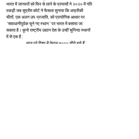
भारत में जानवरों को फिर से लाने के प्रयासों ने २०२० में गति 
पकड़ी जब सुप्रीम कोर्ट ने फैसला सुनाया कि अफ्रीकी 
चीतों, एक अलग उप-प्रजाति, को प्रायोगिक आधार पर 
"सावधानीपूर्वक चुने गए स्थान" पर भारत में बसाया जा 
सकता है। कूनो राष्ट्रीय उद्यान देश के उन्हीं चुनिन्दा स्थानों 
में से एक है |
                     आज पूरे विश्व में केवल ७००० चीते बचे हैं | 
भारत में चीतों की विलुप्ति का मुख्य कारण उनके निवास 
स्थान का नुकसान और शिकार था। माना जाता है कि 
महाराजा रामानुज प्रताप सिंह देव ने १९४० के दशक के अंत 
में देश के अंतिम ३ चीतों को मार डाला था | चीता को 
अंतर्राष्ट्रीय प्रकृति संरक्षण संघ (आईयूसीएन) की खतरनाक 
प्रजातियों की लाल सूची में विश्व स्तर पर "कमजोर" के रूप 
में सूचीबद्ध किया गया है। उत्तरी अफ्रीका और एशिया में, यह 
"गंभीर रूप से संकटग्रस्त" है। भारत में चीतों की वापसी 
बेहद सकारात्मक और उत्साहित करने वाला कदम है |
                     कूनो नेशनल पार्क में पहले से ही बड़ी संख्या में 
तेंदुए मौजूद हैं | चीता पृथ्वी का सबसे तेज़ जानवर है। एक 
चीते को घूमने के लिए काफी जगह चाहिए होती है। वैज्ञानिकों 
के अनुसार १०० वर्ग किलोमीटर (३८ वर्ग मील) क्षेत्र में छह 
से ११ बाघों, १० से ४० शेरों और केवल एक चीता के आसानी 