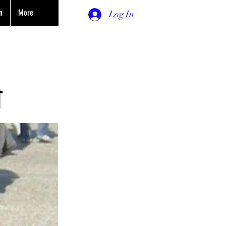
n
More
Log In
ी