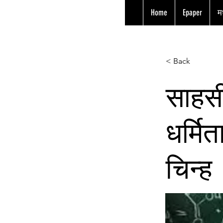
Home
Epaper
मध
< Back
साहसी
धर्मि
चिन्ह