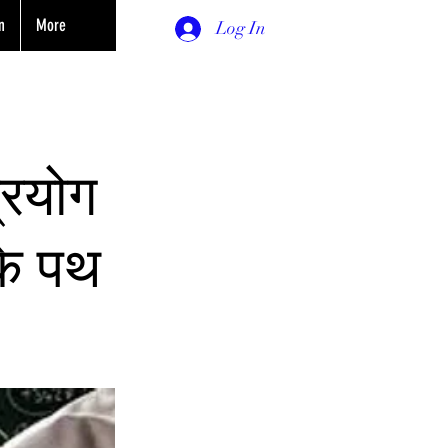
n
More
Log In
्रयोग
के पथ