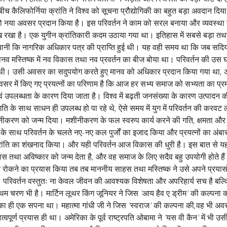
बीच कैलिफोर्निया क्रांति ने विश्व को सूचना प्रौद्योगिकी का बहुत बड़ा अवदान दिया 
नया अवसर प्रदान किया है। इस परिवर्तन ने काम को सरल बनाया और व्यवस्था को
 रखा है। एक युगीन क्रांतिकारी कदम उठाया गया था। इतिहास में सबसे बड़ा तथा
ा यानी कि नागरिक अधिकार पत्र की प्राप्ति हुई थी। यह वही समय था कि जब सदिय
ानव मस्तिष्क में नव विकास तथा नव प्रवर्तन का बीज बोया था। परिवर्तन की उस घड़
थी। उसी अवसर का सदुपयोग करते हुए मानव को अधिकार प्रदान किया गया था, 
वसर में किए गए प्रयत्नों का परिणाम है कि आज हर सभ्य समाज को सभ्यता का प्
वं उपलब्धता के कारण दिया जाता है। विश्व में बढ़ती जनसंख्या के कारण उत्पादन की 
ि के साथ साधन ही उपलब्ध हो पा रहे थे, ऐसे समय में युग में परिवर्तन की करव
मशीनीकरण को जन्म दिया। मशीनीकरण के फल स्वरुप कार्य करने की गति, क्षमता और
 के साथ परिवर्तन के चलते नए-नए कल पुर्जों का इजाद किया और प्रयत्नों का अंबार
क्रांति का शंखनाद किया। और यही परिवर्तन आज विकास की धुरी है। इस बात से यह स
स तथा अविष्कार को जन्म देता है, और वह समाज के लिए सदैव बहु उपयोगी होते हैं। 
रोकने का प्रयास किया तब तब माननीय साहस तथा मस्तिष्क ने उसे अपने प्रयासो
ा। परिवर्तन वस्तुतः ना केवल जीवन की आवश्यक विशेषता और अपरिहार्य सच है बल्
्रथम चरण भी है। मार्टिन लूथर किंग जूनियर ने जिस 'आय हैव ए ड्रीम' की कल्पना की
का ही एक सपना था। महात्मा गांधी जी ने जिस 'स्वराज' की कल्पना की,वह भी अ
ूर्ण प्रयास ही था। अमेरिका के पूर्व राष्ट्रपति ओबामा ने 'यस वी कैन' में भी उस