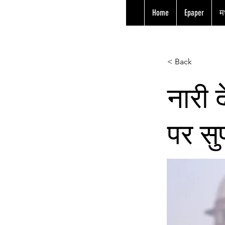
Home
Epaper
मध
< Back
नारी 
पर सुप