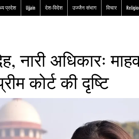
्य प्रदेश
Ujjain
देश-विदेश
उज्जैन संभाग
विचार
Religio
देह, नारी अधिकारः माहव
्रीम कोर्ट की दृष्टि