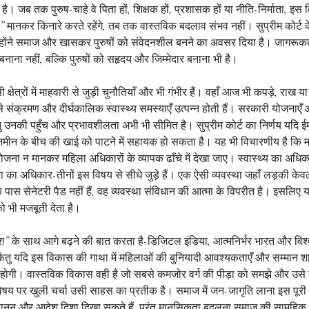
लाती है। जब तक पुरुष-चाहे वे पिता हों, शिक्षक हों, प्रशासक हों या नीति-निर्माता, इ
मानकर किनारे करते रहेंगे, तब तक वास्तविक बदलाव संभव नहीं। सुप्रीम कोर्ट के नि
ि उन्होंने समाज और खासकर पुरुषों को संवेदनशील बनने का अवसर दिया है। जागरूक
ाना नहीं, बल्कि पुरुषों को सहृदय और जिम्मेदार बनाना भी है।
्षेत्रों में माहवारी से जुड़ी चुनौतियाँ और भी गंभीर हैं। वहाँ आज भी कपड़े, राख य
संक्रमण और दीर्घकालिक स्वास्थ्य समस्याएँ उत्पन्न होती हैं। सरकारी योजनाएँ
रंतु उनकी पहुँच और प्रभावशीलता अभी भी सीमित है। सुप्रीम कोर्ट का निर्णय यदि ईम
जमीन के बीच की खाई को पाटने में सहायक हो सकता है। यह भी विचारणीय है कि मा
ना न मानकर महिला अधिकारों के व्यापक ढाँचे में देखा जाए। स्वास्थ्य का अधिकार
ा अधिकार-तीनों इस विषय से सीधे जुड़े हैं। एक ऐसी व्यवस्था जहाँ लड़की केव
 पास सेनेटरी पैड नहीं हैं, वह व्यवस्था संविधान की आत्मा के विपरीत है। इसलि
ो भी मजबूती देता है।
” के साथ आगे बढ़ने की बात करता है-डिजिटल इंडिया, आत्मनिर्भर भारत और विश्व
िंतु यदि इस विकास की गाथा में महिलाओं की बुनियादी आवश्यकताएँ और सम्मान शामि
 होगी। वास्तविक विकास वही है जो सबसे कमजोर वर्ग की पीड़ा को समझे और उसे
विषय पर खुली चर्चा उसी साहस का प्रतीक है। समाज में जन-जागृति लाना इस पूरी 
 कानून और आदेश दिशा दिखा सकते हैं, परंतु मानसिकता बदलना समाज की सामूहिक जि