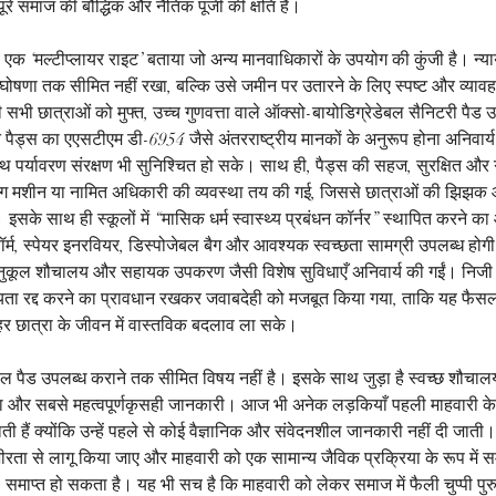
ूरे समाज की बौद्धिक और नैतिक पूंजी की क्षति है।
को एक ‘मल्टीप्लायर राइट’ बताया जो अन्य मानवाधिकारों के उपयोग की कुंजी है। न्य
घोषणा तक सीमित नहीं रखा, बल्कि उसे जमीन पर उतारने के लिए स्पष्ट और व्यावहा
 सभी छात्राओं को मुफ्त, उच्च गुणवत्ता वाले ऑक्सो-बायोडिग्रेडेबल सैनिटरी पैड 
पैड्स का एएसटीएम डी-6954 जैसे अंतरराष्ट्रीय मानकों के अनुरूप होना अनिवार्य
े साथ पर्यावरण संरक्षण भी सुनिश्चित हो सके। साथ ही, पैड्स की सहज, सुरक्षित औ
 वेंडिंग मशीन या नामित अधिकारी की व्यवस्था तय की गई, जिससे छात्राओं की झिझ
इसके साथ ही स्कूलों में “मासिक धर्म स्वास्थ्य प्रबंधन कॉर्नर” स्थापित करने का
ॉर्म, स्पेयर इनरवियर, डिस्पोजेबल बैग और आवश्यक स्वच्छता सामग्री उपलब्ध होगी।
ुकूल शौचालय और सहायक उपकरण जैसी विशेष सुविधाएँ अनिवार्य की गईं। निजी स्कूलों
यता रद्द करने का प्रावधान रखकर जवाबदेही को मजबूत किया गया, ताकि यह फैस
 हर छात्रा के जीवन में वास्तविक बदलाव ला सके।
ेवल पैड उपलब्ध कराने तक सीमित विषय नहीं है। इसके साथ जुड़ा है स्वच्छ शौचा
्था और सबसे महत्वपूर्णकृसही जानकारी। आज भी अनेक लड़कियाँ पहली माहवारी क
 हैं क्योंकि उन्हें पहले से कोई वैज्ञानिक और संवेदनशील जानकारी नहीं दी जाती। स
 गंभीरता से लागू किया जाए और माहवारी को एक सामान्य जैविक प्रक्रिया के रूप में
माप्त हो सकता है। यह भी सच है कि माहवारी को लेकर समाज में फैली चुप्पी पुरु