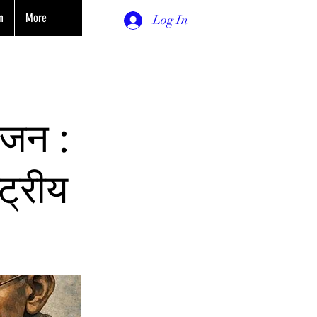
n
More
Log In
रंजन :
्ट्रीय