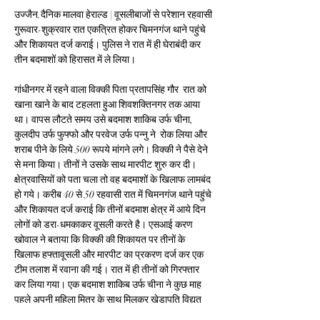
उज्जैन.दैनिक मालवा हेराल्ड | वूसलीबाजों से परेशान रहवासी 
गुरूवार-शुक्रवार रात एकत्रित होकर चिमनगंज थाने पहुंचे 
और शिकायत दर्ज कराई। पुलिस ने रात में ही घेराबंदी कर 
तीन बदमाशों को हिरासत में ले लिया।
गांधीनगर में रहने वाला विक्की पिता प्रतापसिंह गौर  रात को 
खाना खाने के बाद टहलता हुआ शिवशक्तिनगर तक आया 
था। वापस लौटते समय उसे बदमाश शाकिब उर्फ चीना, 
कुलदीप उर्फ फुफ्फो और परवेज उर्फ पन्नु ने  रोक लिया और 
शराब पीने के लिये 500 रूपये मांगने लगे। विक्की ने पैसे देने 
से मना किया। तीनों ने उसके साथ मारपीट शुरु कर दी। 
क्षेत्रवासियों को पता चला तो वह बदमाशों के खिलाफ लामबंद 
हो गये। करीब 40 से 50 रहवासी रात में चिमनगंज थाने पहुंचे 
और शिकायत दर्ज कराई कि तीनों बदमाश क्षेत्र में आये दिन 
लोगों को डरा-धमकाकर वूसली करते है। एसआई करण 
खोवाल ने बताया कि विक्की की शिकायत पर तीनों के 
खिलाफ हफ्तावूसली और मारपीट का प्रकरण दर्ज कर एक 
टीम तलाश में रवाना की गई। रात में ही तीनों को गिरफ्तार 
कर लिया गया। एक बदमाश शाकिब उर्फ चीना ने कुछ माह 
पहले अपनी महिला मित्र के साथ मिलकर खेड़ापति विद्युत 
झोन के हुई लूट में भी पकड़ाया था। उसे महिला मित्र के 