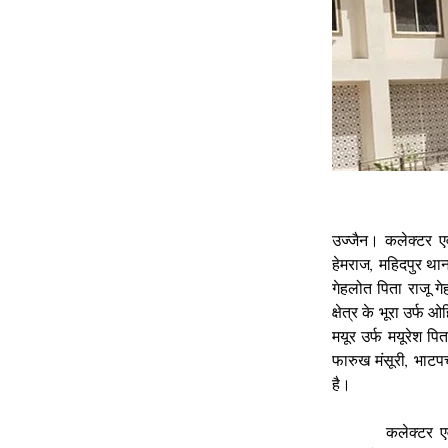
उज्‍जैन। कलेक्‍टर ए
हेमराज, महिदपुर थान
गेहलोत पिता राजू गे
क्षेत्र के भूरा उर्फ ओ
मयूर उर्फ मयूरेश पित
फारुख मंसूरी, भाटप
है।
     	कलेक्‍टर एवं जिला दंडाधिकारी ने इस संबंध में आदेश जारी कर दिए है। आदेश के तहत सभी 11 व्‍यक्तियों को 