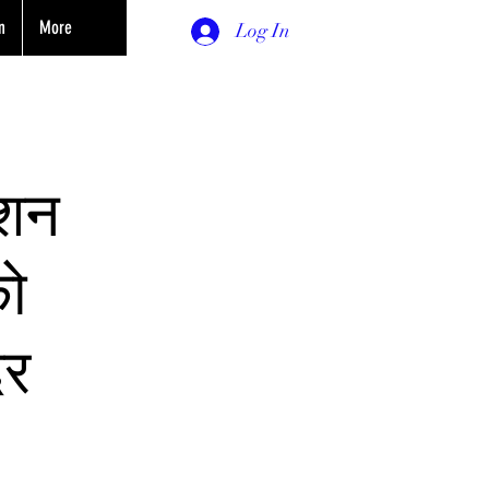
n
More
Log In
ौशन
को
दर