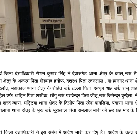
वं जिला दंडाधिकारी रौशन कुमार सिंह ने देवासगेट थाना क्षेत्र के कालू उर्फ टें
ा क्षेत्र के अकरम पिता मोहम्‍मद हनीफ, दशरथ पिता रतनलाल , माधवनगर थाना क्षेत्
हलोत, महाकाल थाना क्षेत्र के रोहित उर्फ टल्‍ला पिता  अय्यूब शाह उर्फ राजू शा
हिल उर्फ आहिल पिता शफीक, छींगु उर्फ यशवेन्‍द्र पिता जीतू उर्फ जितेन्‍द्र बुन्‍देला, न
ा शरद व्‍यास, घट्टिया थाना क्षेत्र के दिलीप पिता रमेश बागडिया, पंवासा थाना क्
चलाना थाना क्षेत्र के भुरू उर्फ भूरालाल पिता रामलाल मावी को छह-छह माह के