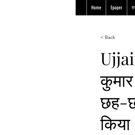
Home
Epaper
मध
< Back
Ujjai
कुमार
छह-छ
किया