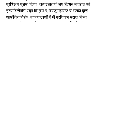
प्रशिक्षण प्राप्त किया | तत्पश्चात पं.जय किशन महाराज एवं 
नृत्य शिरोमणि पद्म विभूषण पं.बिरजू महाराज से उनके द्वारा 
आयोजित विशेष  कार्यशालाओं में भी प्रशिक्षण प्राप्त किया | 
नृत्य गुरु पं. प्रताप पंवार (MBE) लन्दन,  श्रीमती दुर्गा 
आर्या-जर्मनी, श्रीमती प्रीति सिन्हा-दिल्ली, श्रीमती विद्या 
हरि देशपांडेय-नासिक से प्रशिक्षण प्राप्त कर कथक नृत्य 
की बारीकियों को आत्मसात किया|
https://www.youtube.com/watch?
v=GlO75CpMlPA
कार्यक्रम के मुख्य अतिथि संत राम शरण दास जी रामानंद 
अखाडा रहे| कार्यक्रम में श्रीमती कलावती यादव 
अध्यक्ष(सभापति) नगर पालिक निगम उज्जैन, श्याम बंसल 
अध्यक्ष उज्जैन विकास प्राधिकरण एवं अन्य गणमान्य 
नागरिक उपस्थित रहे|