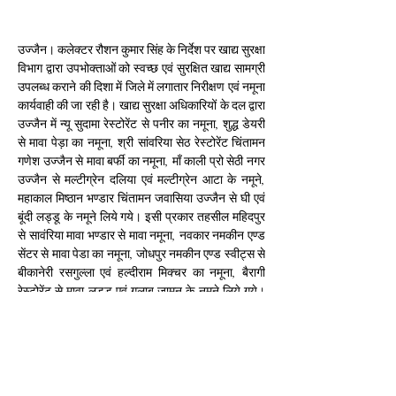
उज्जैन। कलेक्टर रौशन कुमार सिंह के निर्देश पर खाद्य सुरक्षा 
विभाग द्वारा उपभोक्ताओं को स्वच्छ एवं सुरक्षित खाद्य सामग्री 
उपलब्ध कराने की दिशा में जिले में लगातार निरीक्षण एवं नमूना 
कार्यवाही की जा रही है। खाद्य सुरक्षा अधिकारियों के दल द्वारा 
उज्जैन में न्यू सुदामा रेस्टोरेंट से पनीर का नमूना, शुद्ध डेयरी 
से मावा पेड़ा का नमूना, श्री सांवरिया सेठ रेस्टोरेंट चिंतामन 
गणेश उज्जैन से मावा बर्फी का नमूना, माँ काली प्रो सेठी नगर 
उज्जैन से मल्टीग्रेन दलिया एवं मल्टीग्रेन आटा के नमूने, 
महाकाल मिष्ठान भण्डार चिंतामन जवासिया उज्जैन से घी एवं 
बूंदी लड्डू के नमूने लिये गये। इसी प्रकार तहसील महिदपुर 
से सावंरिया मावा भण्डार से मावा नमूना, नवकार नमकीन एण्ड 
सेंटर से मावा पेडा का नमूना, जोधपुर नमकीन एण्ड स्वीट्स से 
बीकानेरी रसगुल्ला एवं हल्दीराम मिक्चर का नमूना, बैरागी 
रेस्टोरेंट से मावा लड्डू एवं गुलाब जामुन के नमूने लिये गये। 
उपरोक्त सभी नमूनें जांच के लिए राज्य खाद्य परीक्षण 
प्रयोगशाला भोपाल भेजे गये।
Previous
Next