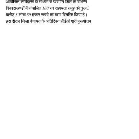
आयोजित कार्यक्रम के माध्यम से खरगोन जिले के विभिन्न 
विकासखण्डों में संचालित 180 स्व सहायता समूह को कुल 3 
करोड़ 5 लाख 89 हजार रूपये का ऋण वितरित किया है। 
इस दौरान जिला पंचायत के अतिरिक्त सीईओ श्री पुरूषोत्तम 
पाटीदार, लीड बैंक मैनेजर श्री प्रदीप मुरूड़कर, जिला 
परियोजना प्रबंधक श्रीमती सीमा निंगवाल, जिला प्रबंधक 
वित्त श्री किरण कठाने, मप्र ग्रामीण बैंक के क्षेत्रीय 
प्रबंधक, एचडीएफसी बैंक खरगोन के श्री शहीद खान, 
एमपीजीबी क्षेत्रीय कार्यालय के श्री पाटीदार, एनआरएलएम 
से ब्लाक प्रबंधक खरगोन श्री धर्मेन्द्र दुबे, सहायक स्टॉफ व 
ग्रामों से आयी स्व सहायता समूह की महिलाएं उपस्थित रही।
Previous
Next
FOLLOW US