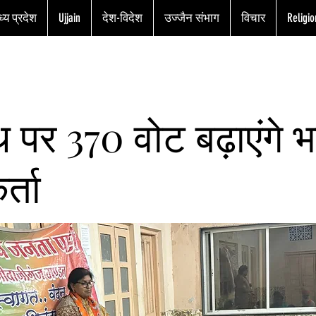
्य प्रदेश
Ujjain
देश-विदेश
उज्जैन संभाग
विचार
Religio
थ पर 370 वोट बढ़ाएंगे 
र्ता