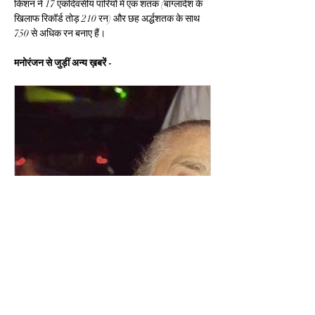
किशन ने 17 एकदिवसीय पारियों में एक शतक (बांग्लादेश के 
खिलाफ रिकॉर्ड तोड़ 210 रन) और छह अर्द्धशतक के साथ 
750 से अधिक रन बनाए हैं।
मनोरंजन से जुड़ीं अन्य ख़बरें -
www.malwaherald.com
कहाँ है लगान फेम एक्ट्रेस ग्रेसी सिंह?
वह अब यही कर रही है