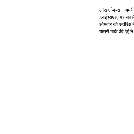
लॉस एंजिल्स। अमरीका 
(आईएसएस) पर सबसे लं
सोमवार को अतंरिक्ष म
यात्री मार्क वंदे हेई