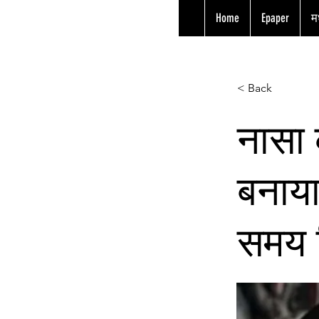
Home
Epaper
मध
< Back
नासा 
बनाय
समय ब