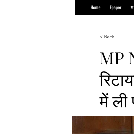
Home
Epaper
मध
< Back
MP Ne
रिटाय
में ली 