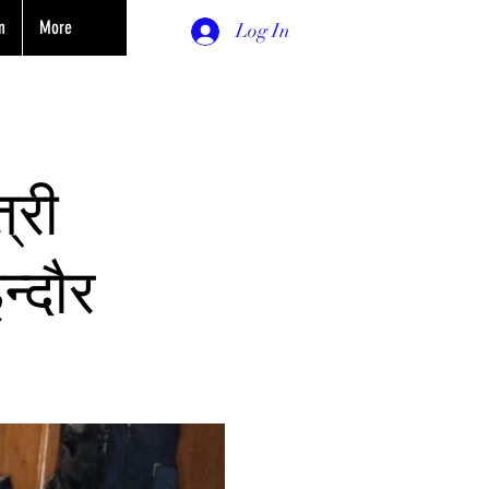
n
More
Log In
्री
न्दौर