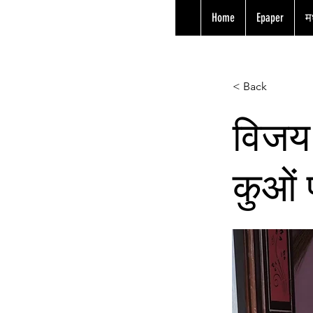
Home
Epaper
मध
< Back
विजय 
कुओं प