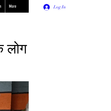
n
More
Log In
े लोग