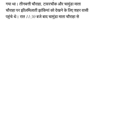
गया था। तीनबत्ती चौराहा, टावरचौक और चामुंडा माता 
चौराहा पर झीलमिलाती झांकियां को देखने के लिए शहर वासी 
पहुंचे थे। रात 11:30 बजे बाद चामुंडा माता चौराहा से 
झांकियां का कारवां आगे बढ़ पाया। डोल ग्यारस के बाद अनंत 
चतुर्दशी पर भी शहर में गणपति बप्पा को विदाई देने के लिए 
झांकियो के साथ चल समारोह निकाला जाएगा। जिसकी 
शुरुआत चामुंडा माता चौराहा से होगी।
ये भी पढ़ें -
www.malwaherald.com