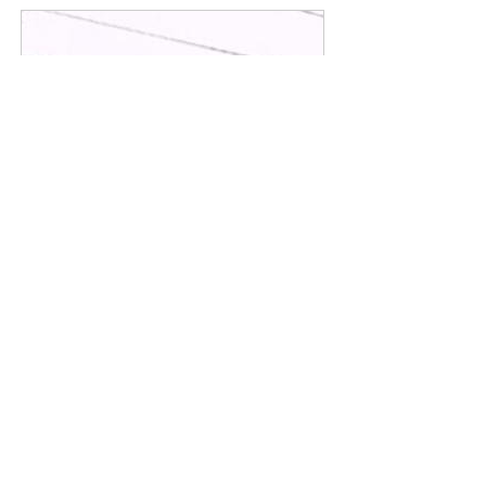
www.malwaherald.com
Ujjain News: नगर निगम सम्मेलन का
हुआ समापन
चंद्रयान 3 का प्रस्ताव सर्वसम्मति से पारित
Previous
Next